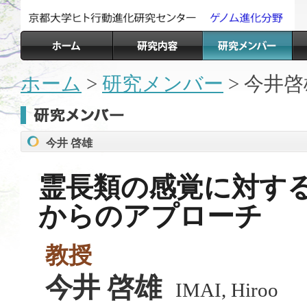
ホーム
>
研究メンバー
> 今井啓
今井 啓雄
霊長類の感覚に対す
からのアプローチ
教授
今井 啓雄
IMAI, Hiroo