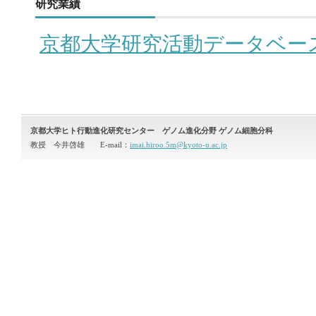
研究業績
京都大学研究活動データベー
京都大学ヒト行動進化研究センター ゲノム進化分野 ゲノム細胞分科
教授 今井啓雄 E-mail：
imai.hiroo.5m@kyoto-u.ac.jp